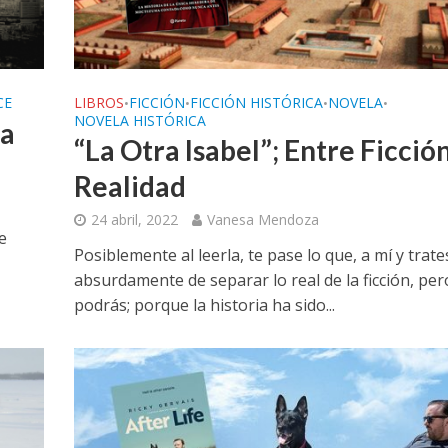
CE
LIBROS
FICCIÓN
FICCIÓN HISTÓRICA
NOVELA
•
•
•
•
NOVELA HISTÓRICA
na
“La Otra Isabel”; Entre Ficción
Realidad
24 abril, 2022
Vanesa Mendoza
e
Posiblemente al leerla, te pase lo que, a mí y trate
absurdamente de separar lo real de la ficción, per
podrás; porque la historia ha sido...