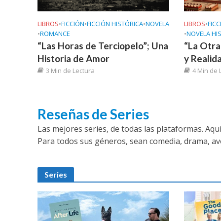
LIBROS
•
FICCIÓN
•
FICCIÓN HISTÓRICA
•
NOVELA
LIBROS
•
FICC
•
ROMANCE
•
NOVELA HI
“Las Horas de Terciopelo”; Una
“La Otra 
Historia de Amor
y Realid
3 Min de Lectura
4 Min de 
Reseñas de Series
Las mejores series, de todas las plataformas. Aq
Para todos sus géneros, sean comedia, drama, av
Series