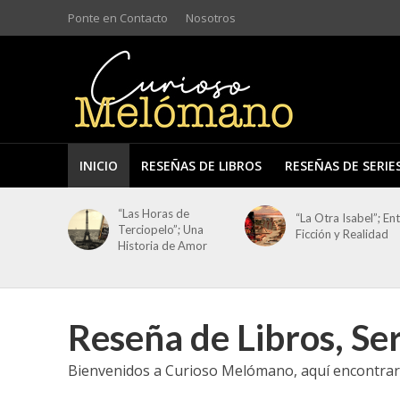
Ponte en Contacto
Nosotros
INICIO
RESEÑAS DE LIBROS
RESEÑAS DE SERIE
“Las Horas de
“La Otra Isabel”; En
Terciopelo”; Una
Ficción y Realidad
Historia de Amor
Reseña de Libros, Ser
Bienvenidos a Curioso Melómano, aquí encontrará