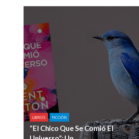
LIBROS
FICCIÓN
“El Chico Que Se Comió El
Universo”; Un