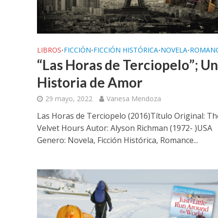
LIBROS
FICCIÓN
FICCIÓN HISTÓRICA
NOVELA
ROMAN
•
•
•
•
“Las Horas de Terciopelo”; U
Historia de Amor
29 mayo, 2022
Vanesa Mendoza
Las Horas de Terciopelo (2016)Título Original: Th
Velvet Hours Autor: Alyson Richman (1972- )USA
Genero: Novela, Ficción Histórica, Romance...