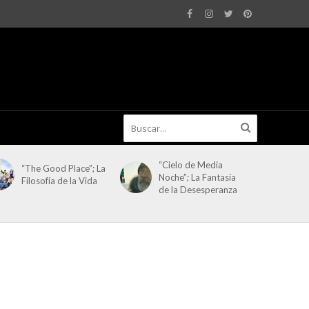
“Cielo de Media
“The Good Place”; La
Noche”; La Fantasía
Filosofía de la Vida
de la Desesperanza