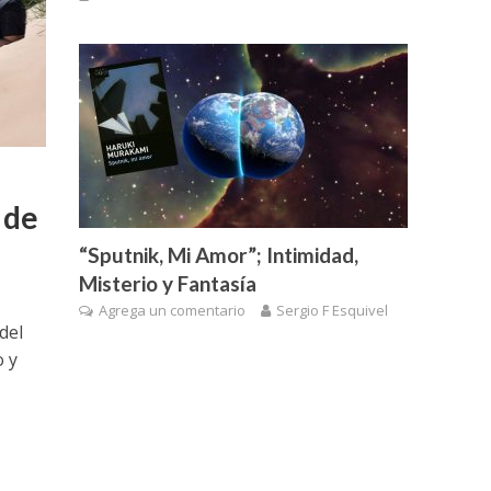
 de
“Sputnik, Mi Amor”; Intimidad,
Misterio y Fantasía
Agrega un comentario
Sergio F Esquivel
del
o y