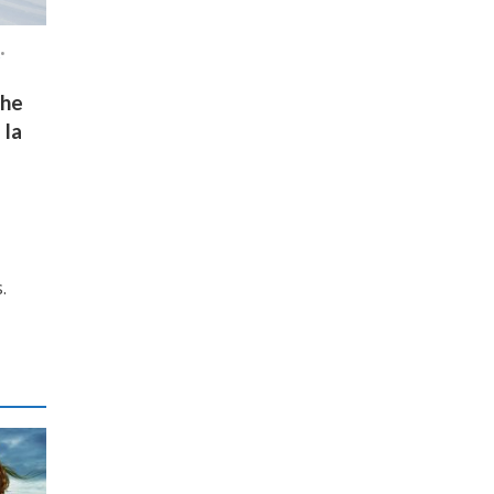
•
the
 la
.