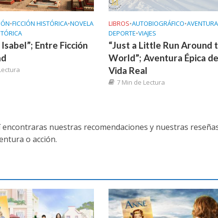
IÓN
•
FICCIÓN HISTÓRICA
•
NOVELA
LIBROS
•
AUTOBIOGRÁFICO
•
AVENTURA
STÓRICA
DEPORTE
•
VIAJES
Isabel”; Entre Ficción
“Just a Little Run Around 
ad
World”; Aventura Épica de
Vida Real
Lectura
7 Min de Lectura
uí encontraras nuestras recomendaciones y nuestras reseñas
entura o acción.