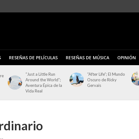
S
RESEÑAS DE PELÍCULAS
RESEÑAS DE MÚSICA
OPINIÓN
“Just a Little Run
“After Life”; El Mundo
tre
Around the World”;
Oscuro de Ricky
Aventura Épica de la
Gervais
Vida Real
dinario