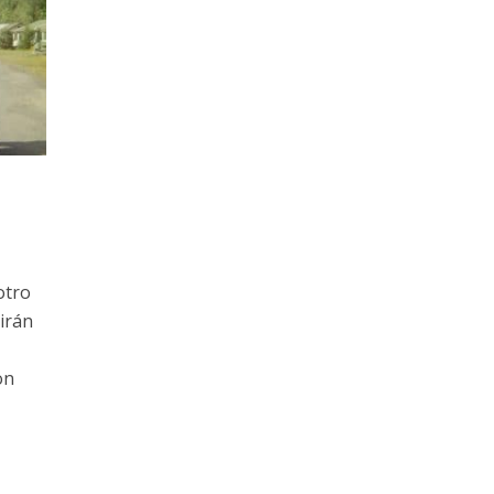
otro
rirán
on