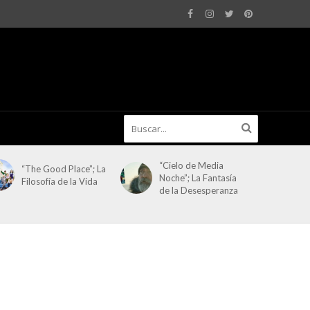
“Cielo de Media
“The Good Place”; La
Noche”; La Fantasía
Filosofía de la Vida
de la Desesperanza