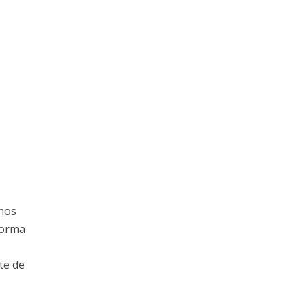
chos
forma
s
te de