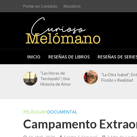
Ponte en Contacto
Nosotros
INICIO
RESEÑAS DE LIBROS
RESEÑAS DE SERIE
“Las Horas de
“La Otra Isabel”; En
Terciopelo”; Una
Ficción y Realidad
Historia de Amor
PELÍCULAS
•
DOCUMENTAL
Campamento Extraor