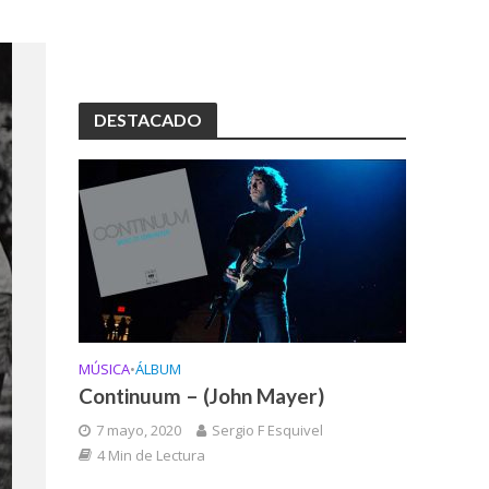
DESTACADO
MÚSICA
•
ÁLBUM
Continuum – (John Mayer)
7 mayo, 2020
Sergio F Esquivel
4 Min de Lectura