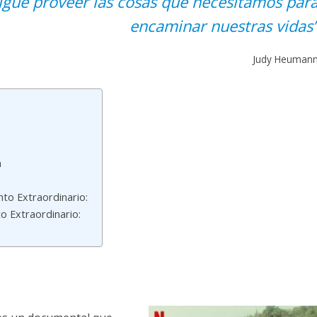
igue proveer las cosas que necesitamos par
encaminar nuestras vidas
Judy Heuman
n
o Extraordinario:
o Extraordinario: