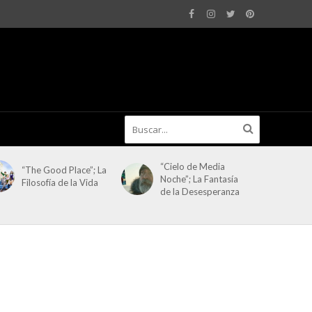
“Cielo de Media
“The Good Place”; La
Noche”; La Fantasía
Filosofía de la Vida
de la Desesperanza