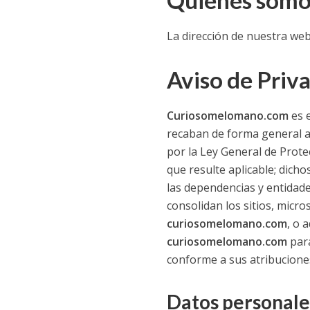
Quiénes somo
La dirección de nuestra web
Aviso de Priv
Curiosomelomano.com
es e
recaban de forma general a
por la Ley General de Prot
que resulte aplicable; dich
las dependencias y entidade
consolidan los sitios, micro
curiosomelomano.com
, o 
curiosomelomano.com
para
conforme a sus atribuciones
Datos personale