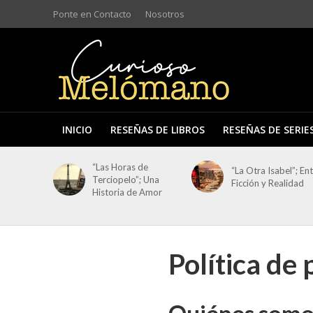
Ponte en Contacto
Nosotros
INICIO
RESEÑAS DE LIBROS
RESEÑAS DE SERIE
“Las Horas de
“La Otra Isabel”; En
Terciopelo”; Una
Ficción y Realidad
Historia de Amor
Política de 