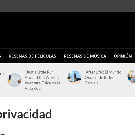
S
RESEÑAS DE PELÍCULAS
RESEÑAS DE MÚSICA
OPINIÓN
“Just a Little Run
“After Life”; El Mundo
tre
Around the World”;
Oscuro de Ricky
Aventura Épica de la
Gervais
Vida Real
privacidad