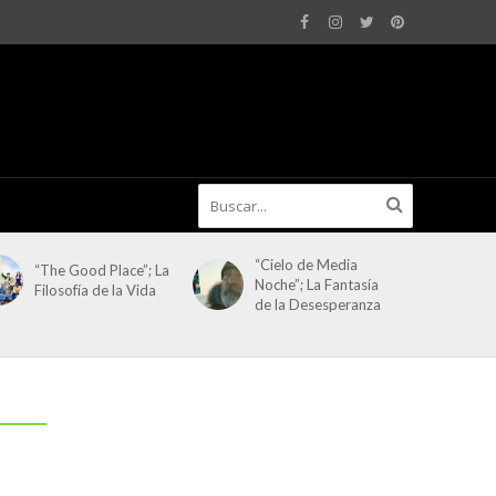
“Cielo de Media
“The Good Place”; La
Noche”; La Fantasía
Filosofía de la Vida
de la Desesperanza