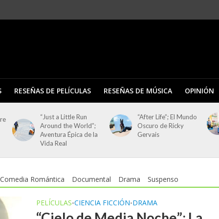
S
RESEÑAS DE PELÍCULAS
RESEÑAS DE MÚSICA
OPINIÓN
“Just a Little Run
“After Life”; El Mundo
tre
Around the World”;
Oscuro de Ricky
Aventura Épica de la
Gervais
Vida Real
Comedia Romántica
Documental
Drama
Suspenso
PELÍCULAS
CIENCIA FICCIÓN
DRAMA
•
•
“Cielo de Media Noche”; La