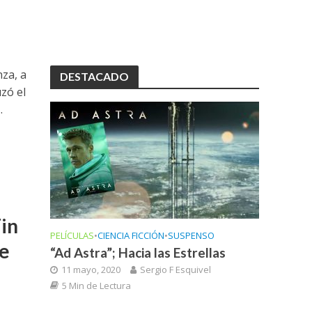
za, a
DESTACADO
zó el
.
in
PELÍCULAS
•
CIENCIA FICCIÓN
•
SUSPENSO
de
“Ad Astra”; Hacia las Estrellas
11 mayo, 2020
Sergio F Esquivel
5 Min de Lectura