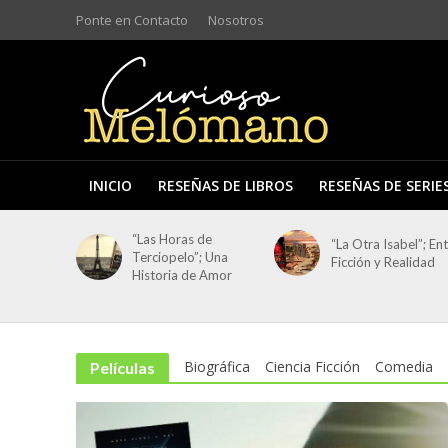
Ponte en Contacto
Nosotros
INICIO
RESEÑAS DE LIBROS
RESEÑAS DE SERIE
“Las Horas de
“La Otra Isabel”; En
Terciopelo”; Una
Ficción y Realidad
Historia de Amor
Biográfica
Ciencia Ficción
Comedia
Películas