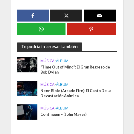
Te podría interesar también
MÚSICA
•
ÁLBUM
“Time Out of Mind”; El Gran Regreso de
Bob Dylan
MÚSICA
•
ÁLBUM
Neon Bible (Arcade Fire): El Canto De La
Devastación Anímica
MÚSICA
•
ÁLBUM
Continuum – (John Mayer)