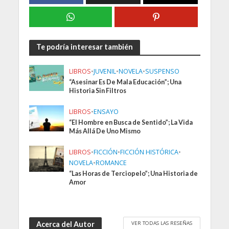
Te podría interesar también
LIBROS
•
JUVENIL
•
NOVELA
•
SUSPENSO
“Asesinar Es De Mala Educación”; Una
Historia Sin Filtros
LIBROS
•
ENSAYO
“El Hombre en Busca de Sentido”; La Vida
Más Allá De Uno Mismo
LIBROS
•
FICCIÓN
•
FICCIÓN HISTÓRICA
•
NOVELA
•
ROMANCE
“Las Horas de Terciopelo”; Una Historia de
Amor
VER TODAS LAS RESEÑAS
Acerca del Autor