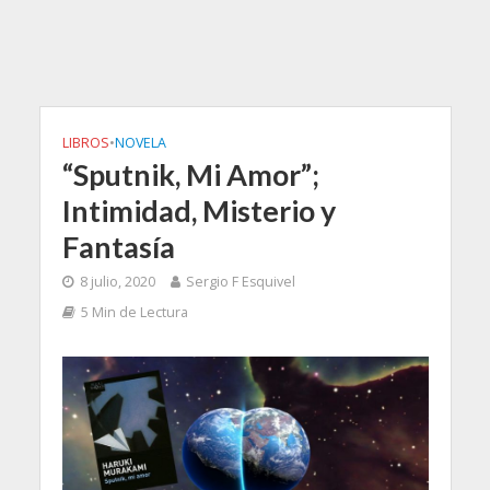
LIBROS
•
NOVELA
“Sputnik, Mi Amor”;
Intimidad, Misterio y
Fantasía
8 julio, 2020
Sergio F Esquivel
5 Min de Lectura